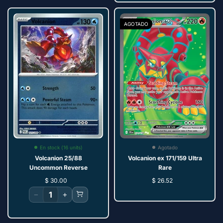
AGOTADO
En stock (16 units)
Agotado
Volcanion 25/88
Volcanion ex 171/159 Ultra
Uncommon Reverse
Rare
$ 30.00
$ 26.52
−
+