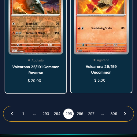
Agotado
Agotado
Volcarona 29/159
Volcarona 25/191 Common
Uncommon
Reverse
$ 5.00
$ 20.00
1
…
293
294
295
296
297
…
309