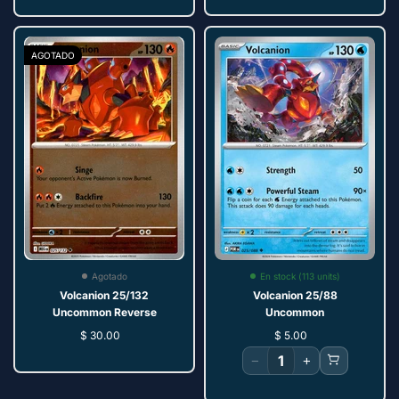
AGOTADO
En stock (113 units)
Agotado
Volcanion 25/88
Volcanion 25/132
Uncommon
Uncommon Reverse
$ 5.00
$ 30.00
−
+