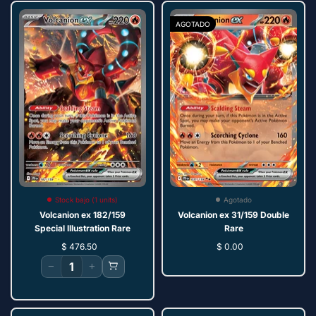
AGOTADO
Stock bajo (1 units)
Agotado
Volcanion ex 182/159
Volcanion ex 31/159 Double
Special Illustration Rare
Rare
$ 476.50
$ 0.00
−
+